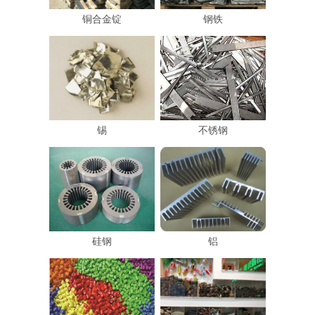
铜合金锭
钢铁
锡
不锈钢
硅钢
铝